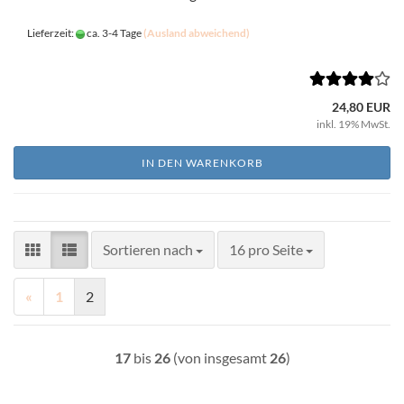
Lieferzeit:
ca. 3-4 Tage
(Ausland abweichend)
24,80 EUR
inkl. 19% MwSt.
IN DEN WARENKORB
Sortieren nach
pro Seite
Sortieren nach
16 pro Seite
«
1
2
17
bis
26
(von insgesamt
26
)