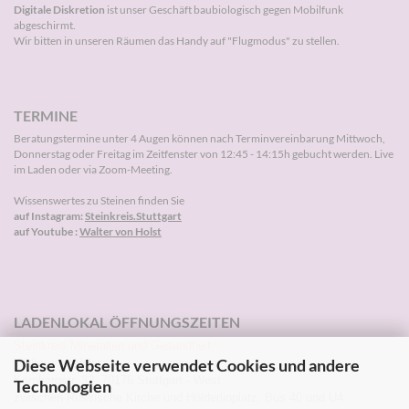
Digitale Diskretion
ist unser Geschäft baubiologisch gegen Mobilfunk
abgeschirmt.
Wir bitten in unseren Räumen das Handy auf "Flugmodus" zu stellen.
TERMINE
Beratungstermine unter 4 Augen können nach
Terminvereinbarung
Mittwoch,
Donnerstag oder Freitag im Zeitfenster von 12:45 - 14:15h gebucht werden. Live
im Laden oder via Zoom-Meeting.
Wissenswertes zu Steinen finden Sie
auf Instagram:
Steinkreis.Stuttgart
auf Youtube :
Walter von Holst
LADENLOKAL ÖFFNUNGSZEITEN
Steinkreis Mineralien und Gesundheit
Diese Webseite verwendet Cookies und andere
Walter von Holst
Kornbergstr. 32, 70176 Stuttgart - West
Technologien
zwischen Russische Kirche und Hölderlinplatz, Bus 40 und U4