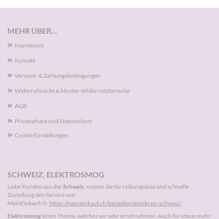
MEHR ÜBER...
Impressum
Kontakt
Versand- & Zahlungsbedingungen
Widerrufsrecht & Muster-Widerrufsformular
AGB
Privatsphäre und Datenschutz
Cookie Einstellungen
SCHWEIZ, ELEKTROSMOG
Liebe Kunden aus der
Schweiz
, nutzen Sie für reibungslose und schnelle
Zustellung den Service von
MeinEinkauf.ch
https://meineinkauf.ch/bestellen/steinkreis-schweiz/
Elektrosmog
ist ein Thema, welches wir sehr ernst nehmen. Auch für etwas mehr