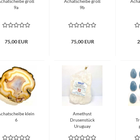
chatscheibe groß
Achatscheibe groß
Acha
9a
9b
75,00 EUR
75,00 EUR
2
chatscheibe klein
Amethyst
6
Drusenstück
Tr
Uruguay