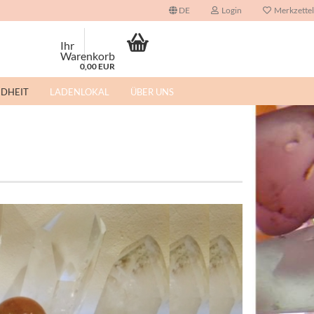
DE
Login
Merkzettel
uche...
Ihr
Warenkorb
0,00 EUR
NDHEIT
LADENLOKAL
ÜBER UNS