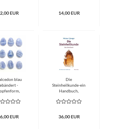
2,00 EUR
14,00 EUR
lcedon blau
Die
ebändert -
Steinheilkunde-ein
opfenform,
Handbuch,
gebohrter
Michael Gienger,
Anhänger
Neue Erde Verlag
6,00 EUR
36,00 EUR