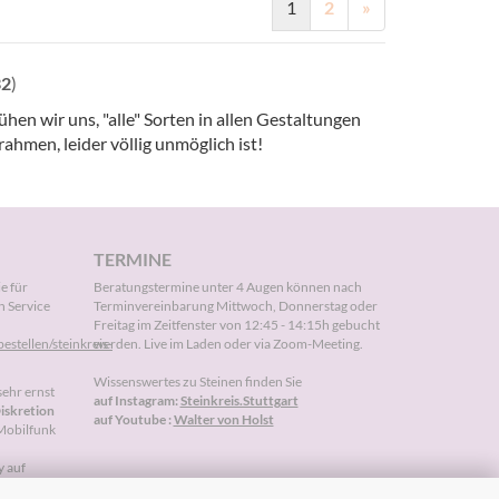
1
2
»
32
)
en wir uns, "alle" Sorten in allen Gestaltungen
hmen, leider völlig unmöglich ist!
TERMINE
ie für
Beratungstermine unter 4 Augen können nach
n Service
Terminvereinbarung
Mittwoch, Donnerstag oder
Freitag im Zeitfenster von 12:45 - 14:15h gebucht
estellen/steinkreis-
werden. Live im Laden oder via Zoom-Meeting.
Wissenswertes zu Steinen finden Sie
sehr ernst
auf Instagram:
Steinkreis.Stuttgart
Diskretion
auf Youtube :
Walter von Holst
 Mobilfunk
y auf