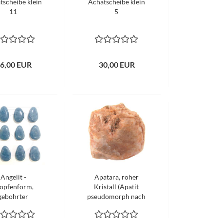
tscheibe klein
Achatscheibe klein
11
5
6,00 EUR
30,00 EUR
Angelit -
Apatara, roher
opfenform,
Kristall (Apatit
gebohrter
pseudomorph nach
Anhänger
Aragonit)