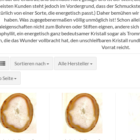
eisten Kunden steht jedoch im Vordergrund, dass der Schmuckstein 
ürlich von einer Sorte, die energetisch passt.) Daher bemühen wir u
haben. Was zugegebenermaßen völlig unmöglich ist! Schon allein
leigenschaften nicht zum Bohren oder Stiften eignen, andere sich n
phyllit, ein energetisch ganz bedeutsamer Kristall sogar als Trom
, die das Wunder vollbracht hat, den unschleifbaren Kristall rund
Vorrat reicht.
Sortieren nach
Sortieren nach
Alle Hersteller
ite
o Seite