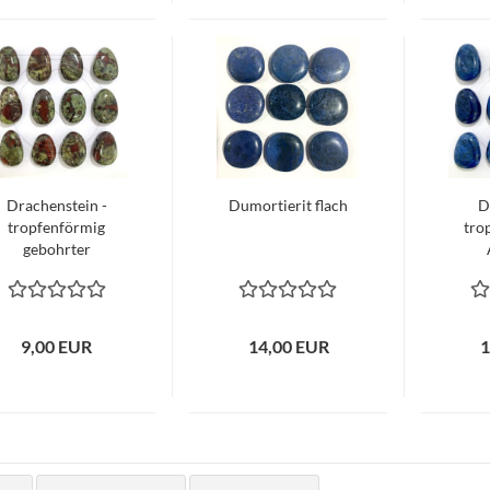
Drachenstein -
Dumortierit flach
D
tropfenförmig
tro
gebohrter
Anhänger
9,00 EUR
14,00 EUR
1