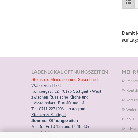
Damit j
auf Lag
LADENLOKAL ÖFFNUNGSZEITEN
MEHR Ü
Steinkreis Mineralien und Gesundheit
Impre
Walter von Holst
Kontak
Kornbergstr. 32, 70176 Stuttgart - West
zwischen Russische Kirche und
Versan
Hölderlinplatz, Bus 40 und U4
Tel: 0711-2271203 Instagram:
Widerr
Steinkreis.Stuttgart
AGB
Sommer-Öffnungszeiten
Mi, Do, Fr 10-13h und 14-18.30h
Privat
Sa. 10-13h
Cookie 