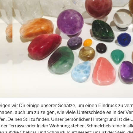
eigen wir Dir einige unserer Schätze, um einen Eindruck zu verm
 haben, auch um zu zeigen, wie viele Unterschiede es in der Ver
fen, Deinen Stil zu finden. Unser persönlicher Hintergrund ist die 
f der Terrasse oder in der Wohnung stehen, Schmeichelsteine in a
n auf die Chakras, und Schmuck. Kurz gesagt: uns ist der Stein, di