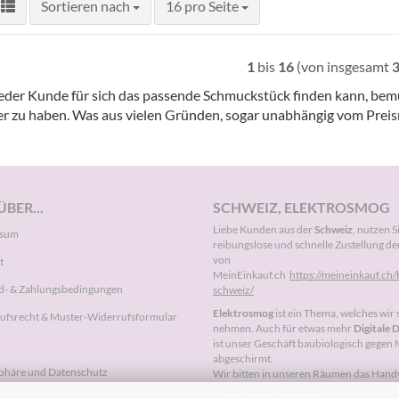
Sortieren nach
pro Seite
Sortieren nach
16 pro Seite
1
bis
16
(von insgesamt
eder Kunde für sich das passende Schmuckstück finden kann, bemüh
er zu haben. Was aus vielen Gründen, sogar unabhängig vom Preisra
BER...
SCHWEIZ, ELEKTROSMOG
Liebe Kunden aus der
Schweiz
, nutzen S
ssum
reibungslose und schnelle Zustellung de
von
t
MeinEinkauf.ch
https://meineinkauf.ch/b
d- & Zahlungsbedingungen
schweiz/
Elektrosmog
ist ein Thema, welches wir 
ufsrecht & Muster-Widerrufsformular
nehmen. Auch für etwas mehr
Digitale 
ist unser Geschäft baubiologisch gegen
abgeschirmt.
sphäre und Datenschutz
Wir bitten in unseren Räumen das Hand
"Flugmodus" zu stellen.
Einstellungen