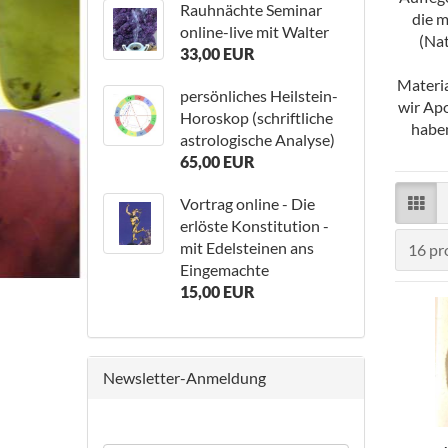
Rauhnächte Seminar
die m
online-live mit Walter
(Nat
33,00 EUR
Materia
persönliches Heilstein-
wir Apo
Horoskop (schriftliche
haben
astrologische Analyse)
65,00 EUR
Vortrag online - Die
erlöste Konstitution -
mit Edelsteinen ans
pro Se
16 pr
Eingemachte
15,00 EUR
Newsletter-Anmeldung