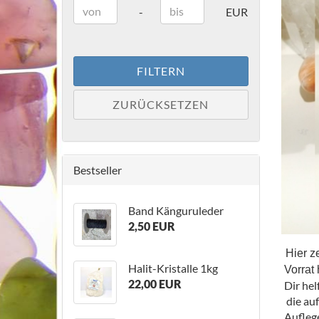
Preis bis
-
EUR
FILTERN
ZURÜCKSETZEN
Bestseller
Band Känguruleder
2,50 EUR
Hier z
Halit-Kristalle 1kg
Vorrat
22,00 EUR
Dir hel
die au
Auflege