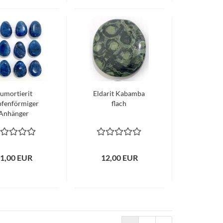
umortierit
Eldarit Kabamba
pfenförmiger
flach
Anhänger
1,00 EUR
12,00 EUR