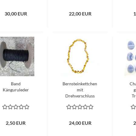
30,00 EUR
22,00 EUR
1
Band
Bernsteinkettchen
Cha
Känguruleder
mit
g
Drehverschluss
Tr
2,50 EUR
24,00 EUR
2