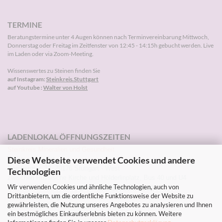
TERMINE
Beratungstermine unter 4 Augen können nach
Terminvereinbarung
Mittwoch,
Donnerstag oder Freitag im Zeitfenster von 12:45 - 14:15h gebucht werden. Live
im Laden oder via Zoom-Meeting.
Wissenswertes zu Steinen finden Sie
auf Instagram:
Steinkreis.Stuttgart
auf Youtube :
Walter von Holst
LADENLOKAL ÖFFNUNGSZEITEN
Steinkreis Mineralien und Gesundheit
Diese Webseite verwendet Cookies und andere
Walter von Holst
Kornbergstr. 32, 70176 Stuttgart - West
Technologien
zwischen Russische Kirche und Hölderlinplatz, Bus 40 und U4
Wir verwenden Cookies und ähnliche Technologien, auch von
Tel: 0711-2271203 Instagram:
Steinkreis.Stuttgart
Drittanbietern, um die ordentliche Funktionsweise der Website zu
Sommer-Öffnungszeiten
gewährleisten, die Nutzung unseres Angebotes zu analysieren und Ihnen
Mi, Do, Fr 10-13h und 14-18.30h
ein bestmögliches Einkaufserlebnis bieten zu können. Weitere
Sa. 10-13h