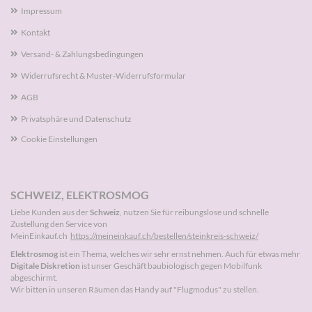
Impressum
Kontakt
Versand- & Zahlungsbedingungen
Widerrufsrecht & Muster-Widerrufsformular
AGB
Privatsphäre und Datenschutz
Cookie Einstellungen
SCHWEIZ, ELEKTROSMOG
Liebe Kunden aus der
Schweiz
, nutzen Sie für reibungslose und schnelle
Zustellung den Service von
MeinEinkauf.ch
https://meineinkauf.ch/bestellen/steinkreis-schweiz/
Elektrosmog
ist ein Thema, welches wir sehr ernst nehmen. Auch für etwas mehr
Digitale Diskretion
ist unser Geschäft baubiologisch gegen Mobilfunk
abgeschirmt.
Wir bitten in unseren Räumen das Handy auf "Flugmodus" zu stellen.