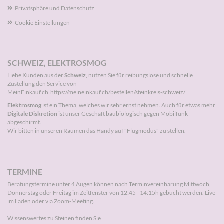
Privatsphäre und Datenschutz
Cookie Einstellungen
SCHWEIZ, ELEKTROSMOG
Liebe Kunden aus der
Schweiz
, nutzen Sie für reibungslose und schnelle
Zustellung den Service von
MeinEinkauf.ch
https://meineinkauf.ch/bestellen/steinkreis-schweiz/
Elektrosmog
ist ein Thema, welches wir sehr ernst nehmen. Auch für etwas mehr
Digitale Diskretion
ist unser Geschäft baubiologisch gegen Mobilfunk
abgeschirmt.
Wir bitten in unseren Räumen das Handy auf "Flugmodus" zu stellen.
TERMINE
Beratungstermine unter 4 Augen können nach
Terminvereinbarung
Mittwoch,
Donnerstag oder Freitag im Zeitfenster von 12:45 - 14:15h gebucht werden. Live
im Laden oder via Zoom-Meeting.
Wissenswertes zu Steinen finden Sie