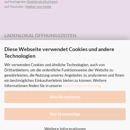
auf Instagram:
Steinkreis.Stuttgart
auf Youtube :
Walter von Holst
LADENLOKAL ÖFFNUNGSZEITEN
Steinkreis Mineralien und Gesundheit
Diese Webseite verwendet Cookies und andere
Walter von Holst
Kornbergstr. 32, 70176 Stuttgart - West
Technologien
zwischen Russische Kirche und Hölderlinplatz, Bus 40 und U4
Wir verwenden Cookies und ähnliche Technologien, auch von
Tel: 0711-2271203 Instagram:
Steinkreis.Stuttgart
Drittanbietern, um die ordentliche Funktionsweise der Website zu
Sommer-Öffnungszeiten
gewährleisten, die Nutzung unseres Angebotes zu analysieren und Ihnen
Mi, Do, Fr 10-13h und 14-18.30h
ein bestmögliches Einkaufserlebnis bieten zu können. Weitere
Sa. 10-13h
Informationen finden Sie in unserer
Datenschutzerklärung
.
Sa.1.8. - Mi. 5.8. geschlossen
Ferien 10. - 18. Aug.
Alle Akzeptieren
Nur Notwendige
VERTRAG WIDERRUFEN
Weitere Informationen