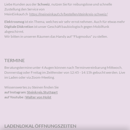
Liebe Kunden aus der
Schweiz
, nutzen Sie für reibungslose und schnelle
Zustellung den Service von
MeinEinkauf.ch
https://meineinkauf.ch/bestellen/steinkreis-schweiz/
Elektrosmog
ist ein Thema, welches wir sehr ernst nehmen. Auch für etwas mehr
Digitale Diskretion
ist unser Geschäft baubiologisch gegen Mobilfunk
abgeschirmt.
Wir bitten in unseren Räumen das Handy auf "Flugmodus" zu stellen.
TERMINE
Beratungstermine unter 4 Augen können nach
Terminvereinbarung
Mittwoch,
Donnerstag oder Freitag im Zeitfenster von 12:45 - 14:15h gebucht werden. Live
im Laden oder via Zoom-Meeting.
Wissenswertes zu Steinen finden Sie
auf Instagram:
Steinkreis.Stuttgart
auf Youtube :
Walter von Holst
LADENLOKAL ÖFFNUNGSZEITEN