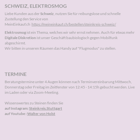
SCHWEIZ, ELEKTROSMOG
Liebe Kunden aus der
Schweiz
, nutzen Sie für reibungslose und schnelle
Zustellung den Service von
MeinEinkauf.ch
https://meineinkauf.ch/bestellen/steinkreis-schweiz/
Elektrosmog
ist ein Thema, welches wir sehr ernst nehmen. Auch für etwas mehr
Digitale Diskretion
ist unser Geschäft baubiologisch gegen Mobilfunk
abgeschirmt.
Wir bitten in unseren Räumen das Handy auf "Flugmodus" zu stellen.
TERMINE
Beratungstermine unter 4 Augen können nach
Terminvereinbarung
Mittwoch,
Donnerstag oder Freitag im Zeitfenster von 12:45 - 14:15h gebucht werden. Live
im Laden oder via Zoom-Meeting.
Wissenswertes zu Steinen finden Sie
auf Instagram:
Steinkreis.Stuttgart
auf Youtube :
Walter von Holst