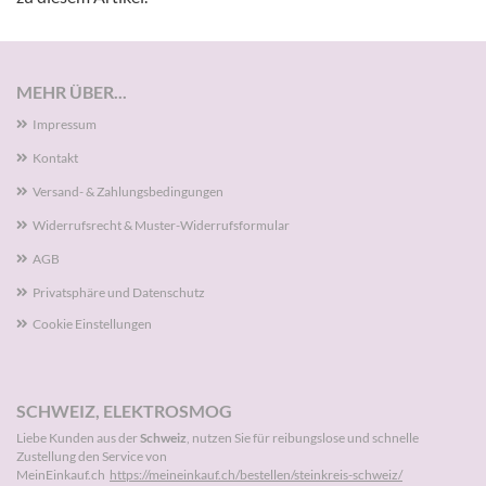
MEHR ÜBER...
Impressum
Kontakt
Versand- & Zahlungsbedingungen
Widerrufsrecht & Muster-Widerrufsformular
AGB
Privatsphäre und Datenschutz
Cookie Einstellungen
SCHWEIZ, ELEKTROSMOG
Liebe Kunden aus der
Schweiz
, nutzen Sie für reibungslose und schnelle
Zustellung den Service von
MeinEinkauf.ch
https://meineinkauf.ch/bestellen/steinkreis-schweiz/