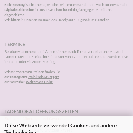
Elektrosmog
ist ein Thema, welches wir sehr ernst nehmen. Auch für etwas mehr
Digitale Diskretion
ist unser Geschäft baubiologisch gegen Mobilfunk
abgeschirmt.
Wir bitten in unseren Räumen das Handy auf "Flugmodus" zu stellen.
TERMINE
Beratungstermine unter 4 Augen können nach
Terminvereinbarung
Mittwoch,
Donnerstag oder Freitag im Zeitfenster von 12:45 - 14:15h gebucht werden. Live
im Laden oder via Zoom-Meeting.
Wissenswertes zu Steinen finden Sie
auf Instagram:
Steinkreis.Stuttgart
auf Youtube :
Walter von Holst
LADENLOKAL ÖFFNUNGSZEITEN
Steinkreis Mineralien und Gesundheit
Diese Webseite verwendet Cookies und andere
Walter von Holst
Kornbergstr. 32, 70176 Stuttgart - West
Technologien