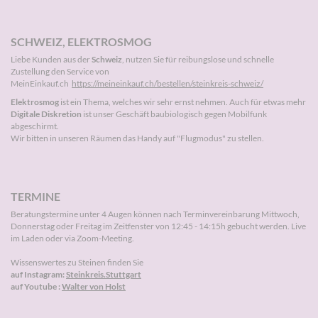
SCHWEIZ, ELEKTROSMOG
Liebe Kunden aus der
Schweiz
, nutzen Sie für reibungslose und schnelle
Zustellung den Service von
MeinEinkauf.ch
https://meineinkauf.ch/bestellen/steinkreis-schweiz/
Elektrosmog
ist ein Thema, welches wir sehr ernst nehmen. Auch für etwas mehr
Digitale Diskretion
ist unser Geschäft baubiologisch gegen Mobilfunk
abgeschirmt.
Wir bitten in unseren Räumen das Handy auf "Flugmodus" zu stellen.
TERMINE
Beratungstermine unter 4 Augen können nach
Terminvereinbarung
Mittwoch,
Donnerstag oder Freitag im Zeitfenster von 12:45 - 14:15h gebucht werden. Live
im Laden oder via Zoom-Meeting.
Wissenswertes zu Steinen finden Sie
auf Instagram:
Steinkreis.Stuttgart
auf Youtube :
Walter von Holst