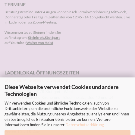
TERMINE
Beratungstermine unter 4 Augen können nach
Terminvereinbarung
Mittwoch,
Donnerstag oder Freitag im Zeitfenster von 12:45 - 14:15h gebucht werden. Live
im Laden oder via Zoom-Meeting.
Wissenswertes zu Steinen finden Sie
auf Instagram:
Steinkreis.Stuttgart
auf Youtube :
Walter von Holst
LADENLOKAL ÖFFNUNGSZEITEN
Steinkreis Mineralien und Gesundheit
Diese Webseite verwendet Cookies und andere
Walter von Holst
Kornbergstr. 32, 70176 Stuttgart - West
Technologien
zwischen Russische Kirche und Hölderlinplatz, Bus 40 und U4
Wir verwenden Cookies und ähnliche Technologien, auch von
Tel: 0711-2271203 Instagram:
Steinkreis.Stuttgart
Drittanbietern, um die ordentliche Funktionsweise der Website zu
Sommer-Öffnungszeiten
gewährleisten, die Nutzung unseres Angebotes zu analysieren und Ihnen
Mi, Do, Fr 10-13h und 14-18.30h
ein bestmögliches Einkaufserlebnis bieten zu können. Weitere
Sa. 10-13h
Informationen finden Sie in unserer
Datenschutzerklärung
.
Sa.1.8. - Mi. 5.8. geschlossen
Ferien 10. - 18. Aug.