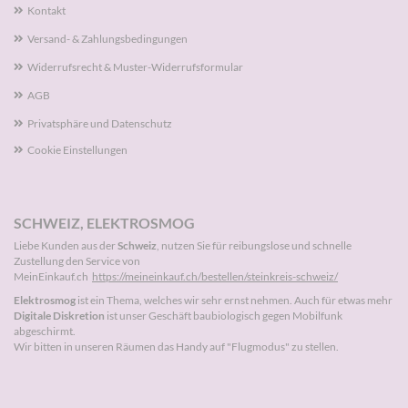
Kontakt
Versand- & Zahlungsbedingungen
Widerrufsrecht & Muster-Widerrufsformular
AGB
Privatsphäre und Datenschutz
Cookie Einstellungen
SCHWEIZ, ELEKTROSMOG
Liebe Kunden aus der
Schweiz
, nutzen Sie für reibungslose und schnelle
Zustellung den Service von
MeinEinkauf.ch
https://meineinkauf.ch/bestellen/steinkreis-schweiz/
Elektrosmog
ist ein Thema, welches wir sehr ernst nehmen. Auch für etwas mehr
Digitale Diskretion
ist unser Geschäft baubiologisch gegen Mobilfunk
abgeschirmt.
Wir bitten in unseren Räumen das Handy auf "Flugmodus" zu stellen.