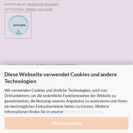
auf Instagram:
Steinkreis.Stuttgart
auf Youtube :
Walter von Holst
LADENLOKAL ÖFFNUNGSZEITEN
Diese Webseite verwendet Cookies und andere
Steinkreis Mineralien und Gesundheit
Walter von Holst
Technologien
Kornbergstr. 32, 70176 Stuttgart - West
Wir verwenden Cookies und ähnliche Technologien, auch von
zwischen Russische Kirche und Hölderlinplatz, Bus 40 und U4
Drittanbietern, um die ordentliche Funktionsweise der Website zu
Tel: 0711-2271203 Instagram:
Steinkreis.Stuttgart
gewährleisten, die Nutzung unseres Angebotes zu analysieren und Ihnen
Sommer-Öffnungszeiten
ein bestmögliches Einkaufserlebnis bieten zu können. Weitere
Mi, Do, Fr 10-13h und 14-18.30h
Informationen finden Sie in unserer
Datenschutzerklärung
.
Sa. 10-13h
Ferien 10. - 18. Aug.
Alle Akzeptieren