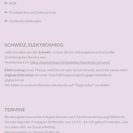
AGB
Privatsphäre und Datenschutz
Cookie Einstellungen
SCHWEIZ, ELEKTROSMOG
Liebe Kunden aus der
Schweiz
, nutzen Sie für reibungslose und schnelle
Zustellung den Service von
MeinEinkauf.ch
https://meineinkauf.ch/bestellen/steinkreis-schweiz/
Elektrosmog
ist ein Thema, welches wir sehr ernst nehmen. Auch für etwas mehr
Digitale Diskretion
ist unser Geschäft baubiologisch gegen Mobilfunk
abgeschirmt.
Wir bitten in unseren Räumen das Handy auf "Flugmodus" zu stellen.
TERMINE
Beratungstermine unter 4 Augen können nach
Terminvereinbarung
Mittwoch,
Donnerstag oder Freitag im Zeitfenster von 12:45 - 14:15h gebucht werden. Live
im Laden oder via Zoom-Meeting.
Wissenswertes zu Steinen finden Sie