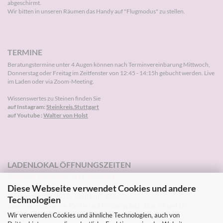
abgeschirmt.
Wir bitten in unseren Räumen das Handy auf "Flugmodus" zu stellen.
TERMINE
Beratungstermine unter 4 Augen können nach
Terminvereinbarung
Mittwoch,
Donnerstag oder Freitag im Zeitfenster von 12:45 - 14:15h gebucht werden. Live
im Laden oder via Zoom-Meeting.
Wissenswertes zu Steinen finden Sie
auf Instagram:
Steinkreis.Stuttgart
auf Youtube :
Walter von Holst
LADENLOKAL ÖFFNUNGSZEITEN
Steinkreis Mineralien und Gesundheit
Diese Webseite verwendet Cookies und andere
Walter von Holst
Kornbergstr. 32, 70176 Stuttgart - West
Technologien
zwischen Russische Kirche und Hölderlinplatz, Bus 40 und U4
Wir verwenden Cookies und ähnliche Technologien, auch von
Tel: 0711-2271203 Instagram:
Steinkreis.Stuttgart