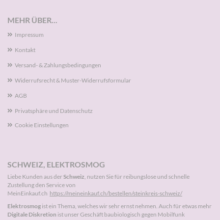
MEHR ÜBER...
Impressum
Kontakt
Versand- & Zahlungsbedingungen
Widerrufsrecht & Muster-Widerrufsformular
AGB
Privatsphäre und Datenschutz
Cookie Einstellungen
SCHWEIZ, ELEKTROSMOG
Liebe Kunden aus der
Schweiz
, nutzen Sie für reibungslose und schnelle
Zustellung den Service von
MeinEinkauf.ch
https://meineinkauf.ch/bestellen/steinkreis-schweiz/
Elektrosmog
ist ein Thema, welches wir sehr ernst nehmen. Auch für etwas mehr
Digitale Diskretion
ist unser Geschäft baubiologisch gegen Mobilfunk