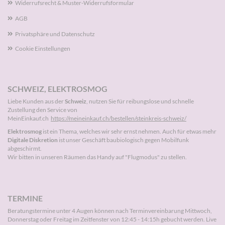
Widerrufsrecht & Muster-Widerrufsformular
AGB
Privatsphäre und Datenschutz
Cookie Einstellungen
SCHWEIZ, ELEKTROSMOG
Liebe Kunden aus der
Schweiz
, nutzen Sie für reibungslose und schnelle
Zustellung den Service von
MeinEinkauf.ch
https://meineinkauf.ch/bestellen/steinkreis-schweiz/
Elektrosmog
ist ein Thema, welches wir sehr ernst nehmen. Auch für etwas mehr
Digitale Diskretion
ist unser Geschäft baubiologisch gegen Mobilfunk
abgeschirmt.
Wir bitten in unseren Räumen das Handy auf "Flugmodus" zu stellen.
TERMINE
Beratungstermine unter 4 Augen können nach
Terminvereinbarung
Mittwoch,
Donnerstag oder Freitag im Zeitfenster von 12:45 - 14:15h gebucht werden. Live