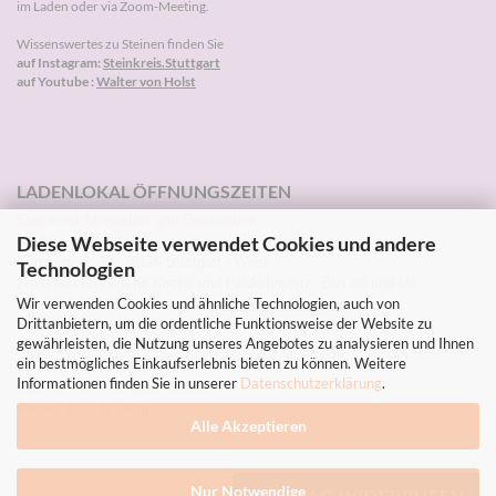
im Laden oder via Zoom-Meeting.
Wissenswertes zu Steinen finden Sie
auf Instagram:
Steinkreis.Stuttgart
auf Youtube :
Walter von Holst
LADENLOKAL ÖFFNUNGSZEITEN
Steinkreis Mineralien und Gesundheit
Diese Webseite verwendet Cookies und andere
Walter von Holst
Kornbergstr. 32, 70176 Stuttgart - West
Technologien
zwischen Russische Kirche und Hölderlinplatz, Bus 40 und U4
Wir verwenden Cookies und ähnliche Technologien, auch von
Tel: 0711-2271203 Instagram:
Steinkreis.Stuttgart
Drittanbietern, um die ordentliche Funktionsweise der Website zu
Sommer-Öffnungszeiten
gewährleisten, die Nutzung unseres Angebotes zu analysieren und Ihnen
Mi, Do, Fr 10-13h und 14-18.30h
ein bestmögliches Einkaufserlebnis bieten zu können. Weitere
Sa. 10-13h
Informationen finden Sie in unserer
Datenschutzerklärung
.
Sa.1.8. - Mi. 5.8. geschlossen
Ferien 10. - 18. Aug.
Alle Akzeptieren
Nur Notwendige
VERTRAG WIDERRUFEN