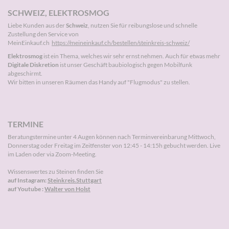
SCHWEIZ, ELEKTROSMOG
Liebe Kunden aus der
Schweiz
, nutzen Sie für reibungslose und schnelle
Zustellung den Service von
MeinEinkauf.ch
https://meineinkauf.ch/bestellen/steinkreis-schweiz/
Elektrosmog
ist ein Thema, welches wir sehr ernst nehmen. Auch für etwas mehr
Digitale Diskretion
ist unser Geschäft baubiologisch gegen Mobilfunk
abgeschirmt.
Wir bitten in unseren Räumen das Handy auf "Flugmodus" zu stellen.
TERMINE
Beratungstermine unter 4 Augen können nach
Terminvereinbarung
Mittwoch,
Donnerstag oder Freitag im Zeitfenster von 12:45 - 14:15h gebucht werden. Live
im Laden oder via Zoom-Meeting.
Wissenswertes zu Steinen finden Sie
auf Instagram:
Steinkreis.Stuttgart
auf Youtube :
Walter von Holst