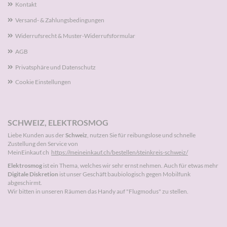
Kontakt
Versand- & Zahlungsbedingungen
Widerrufsrecht & Muster-Widerrufsformular
AGB
Privatsphäre und Datenschutz
Cookie Einstellungen
SCHWEIZ, ELEKTROSMOG
Liebe Kunden aus der
Schweiz
, nutzen Sie für reibungslose und schnelle
Zustellung den Service von
MeinEinkauf.ch
https://meineinkauf.ch/bestellen/steinkreis-schweiz/
Elektrosmog
ist ein Thema, welches wir sehr ernst nehmen. Auch für etwas mehr
Digitale Diskretion
ist unser Geschäft baubiologisch gegen Mobilfunk
abgeschirmt.
Wir bitten in unseren Räumen das Handy auf "Flugmodus" zu stellen.