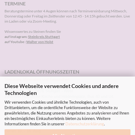
TERMINE
Beratungstermine unter 4 Augen können nach
Terminvereinbarung
Mittwoch,
Donnerstag oder Freitag im Zeitfenster von 12:45 - 14:15h gebucht werden. Live
im Laden oder via Zoom-Meeting.
Wissenswertes zu Steinen finden Sie
auf Instagram:
Steinkreis.Stuttgart
auf Youtube :
Walter von Holst
LADENLOKAL ÖFFNUNGSZEITEN
Steinkreis Mineralien und Gesundheit
Diese Webseite verwendet Cookies und andere
Walter von Holst
Kornbergstr. 32, 70176 Stuttgart - West
Technologien
zwischen Russische Kirche und Hölderlinplatz, Bus 40 und U4
Wir verwenden Cookies und ähnliche Technologien, auch von
Tel: 0711-2271203 Instagram:
Steinkreis.Stuttgart
Drittanbietern, um die ordentliche Funktionsweise der Website zu
Sommer-Öffnungszeiten
gewährleisten, die Nutzung unseres Angebotes zu analysieren und Ihnen
Mi, Do, Fr 10-13h und 14-18.30h
ein bestmögliches Einkaufserlebnis bieten zu können. Weitere
Sa. 10-13h
Informationen finden Sie in unserer
Datenschutzerklärung
.
Sa.1.8. - Mi. 5.8. geschlossen
Ferien 10. - 18. Aug.