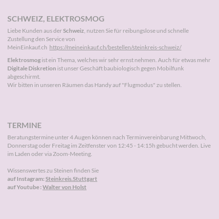
SCHWEIZ, ELEKTROSMOG
Liebe Kunden aus der
Schweiz
, nutzen Sie für reibungslose und schnelle
Zustellung den Service von
MeinEinkauf.ch
https://meineinkauf.ch/bestellen/steinkreis-schweiz/
Elektrosmog
ist ein Thema, welches wir sehr ernst nehmen. Auch für etwas mehr
Digitale Diskretion
ist unser Geschäft baubiologisch gegen Mobilfunk
abgeschirmt.
Wir bitten in unseren Räumen das Handy auf "Flugmodus" zu stellen.
TERMINE
Beratungstermine unter 4 Augen können nach
Terminvereinbarung
Mittwoch,
Donnerstag oder Freitag im Zeitfenster von 12:45 - 14:15h gebucht werden. Live
im Laden oder via Zoom-Meeting.
Wissenswertes zu Steinen finden Sie
auf Instagram:
Steinkreis.Stuttgart
auf Youtube :
Walter von Holst