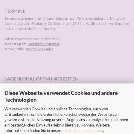
TERMINE
Beratungstermine unter 4 Augen können nach
Terminvereinbarung
Mittwoch,
Donnerstag oder Freitag im Zeitfenster von 12:45 - 14:15h gebucht werden. Live
im Laden oder via Zoom-Meeting.
Wissenswertes zu Steinen finden Sie
auf Instagram:
Steinkreis.Stuttgart
auf Youtube :
Walter von Holst
LADENLOKAL ÖFFNUNGSZEITEN
Steinkreis Mineralien und Gesundheit
Diese Webseite verwendet Cookies und andere
Walter von Holst
Kornbergstr. 32, 70176 Stuttgart - West
Technologien
zwischen Russische Kirche und Hölderlinplatz, Bus 40 und U4
Wir verwenden Cookies und ähnliche Technologien, auch von
Tel: 0711-2271203 Instagram:
Steinkreis.Stuttgart
Drittanbietern, um die ordentliche Funktionsweise der Website zu
Sommer-Öffnungszeiten
gewährleisten, die Nutzung unseres Angebotes zu analysieren und Ihnen
Mi, Do, Fr 10-13h und 14-18.30h
ein bestmögliches Einkaufserlebnis bieten zu können. Weitere
Sa. 10-13h
Informationen finden Sie in unserer
Datenschutzerklärung
.
Sa.1.8. - Mi. 5.8. geschlossen