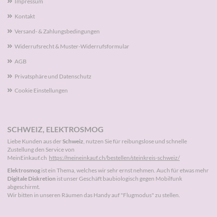
Impressum
Kontakt
Versand- & Zahlungsbedingungen
Widerrufsrecht & Muster-Widerrufsformular
AGB
Privatsphäre und Datenschutz
Cookie Einstellungen
SCHWEIZ, ELEKTROSMOG
Liebe Kunden aus der
Schweiz
, nutzen Sie für reibungslose und schnelle
Zustellung den Service von
MeinEinkauf.ch
https://meineinkauf.ch/bestellen/steinkreis-schweiz/
Elektrosmog
ist ein Thema, welches wir sehr ernst nehmen. Auch für etwas mehr
Digitale Diskretion
ist unser Geschäft baubiologisch gegen Mobilfunk
abgeschirmt.
Wir bitten in unseren Räumen das Handy auf "Flugmodus" zu stellen.