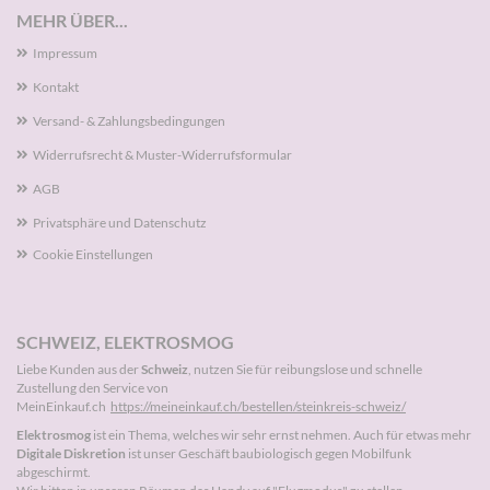
MEHR ÜBER...
Impressum
Kontakt
Versand- & Zahlungsbedingungen
Widerrufsrecht & Muster-Widerrufsformular
AGB
Privatsphäre und Datenschutz
Cookie Einstellungen
SCHWEIZ, ELEKTROSMOG
Liebe Kunden aus der
Schweiz
, nutzen Sie für reibungslose und schnelle
Zustellung den Service von
MeinEinkauf.ch
https://meineinkauf.ch/bestellen/steinkreis-schweiz/
Elektrosmog
ist ein Thema, welches wir sehr ernst nehmen. Auch für etwas mehr
Digitale Diskretion
ist unser Geschäft baubiologisch gegen Mobilfunk
abgeschirmt.