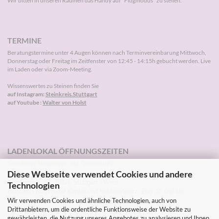
Wir bitten in unseren Räumen das Handy auf "Flugmodus" zu stellen.
TERMINE
Beratungstermine unter 4 Augen können nach
Terminvereinbarung
Mittwoch,
Donnerstag oder Freitag im Zeitfenster von 12:45 - 14:15h gebucht werden. Live
im Laden oder via Zoom-Meeting.
Wissenswertes zu Steinen finden Sie
auf Instagram:
Steinkreis.Stuttgart
auf Youtube :
Walter von Holst
LADENLOKAL ÖFFNUNGSZEITEN
Steinkreis Mineralien und Gesundheit
Diese Webseite verwendet Cookies und andere
Walter von Holst
Kornbergstr. 32, 70176 Stuttgart - West
Technologien
zwischen Russische Kirche und Hölderlinplatz, Bus 40 und U4
Wir verwenden Cookies und ähnliche Technologien, auch von
Tel: 0711-2271203 Instagram:
Steinkreis.Stuttgart
Drittanbietern, um die ordentliche Funktionsweise der Website zu
Sommer-Öffnungszeiten
gewährleisten, die Nutzung unseres Angebotes zu analysieren und Ihnen