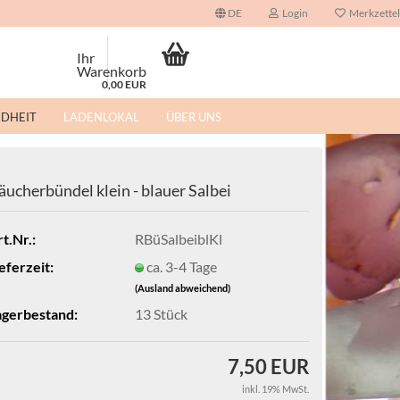
DE
Login
Merkzettel
uche...
Ihr
Warenkorb
0,00 EUR
NDHEIT
LADENLOKAL
ÜBER UNS
äucherbündel klein - blauer Salbei
t.Nr.:
RBüSalbeiblKl
eferzeit:
ca. 3-4 Tage
(Ausland abweichend)
agerbestand:
13
Stück
7,50 EUR
inkl. 19% MwSt.