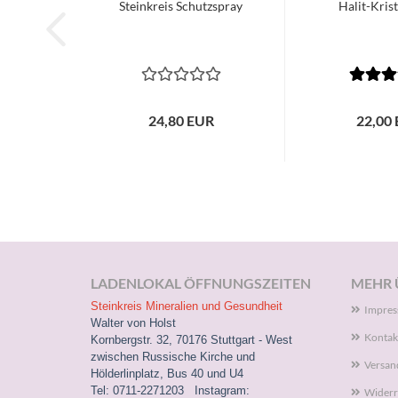
Steinkreis Schutzspray
Halit-Krist
24,80 EUR
22,00
LADENLOKAL ÖFFNUNGSZEITEN
MEHR Ü
Steinkreis Mineralien und Gesundheit
Impre
Walter von Holst
Kontak
Kornbergstr. 32, 70176 Stuttgart - West
zwischen Russische Kirche und
Versan
Hölderlinplatz, Bus 40 und U4
Tel: 0711-2271203 Instagram:
Widerr