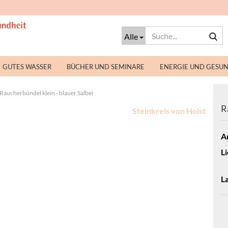
S
Alle
GUTES WASSER
BÜCHER UND SEMINARE
ENERGIE UND GESU
Räucherbündel klein - blauer Salbei
R
Steinkreis von Holst
Ar
Li
L