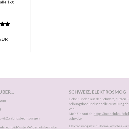
alle 1kg
 EUR
BER...
SCHWEIZ, ELEKTROSMOG
Liebe Kunden aus der
Schweiz
, nutzen S
ssum
reibungslose und schnelle Zustellung de
von
t
MeinEinkauf.ch
https://meineinkauf.ch/b
d- & Zahlungsbedingungen
schweiz/
Elektrosmog
ist ein Thema, welches wir 
ufsrecht & Muster-Widerrufsformular