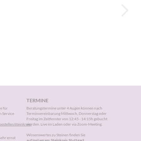
TERMINE
ie für
Beratungstermine unter 4 Augen können nach
n Service
Terminvereinbarung
Mittwoch, Donnerstag oder
Freitag im Zeitfenster von 12:45 - 14:15h gebucht
estellen/steinkreis-
werden. Live im Laden oder via Zoom-Meeting.
Wissenswertes zu Steinen finden Sie
sehr ernst
auf Instagram:
Steinkreis.Stuttgart